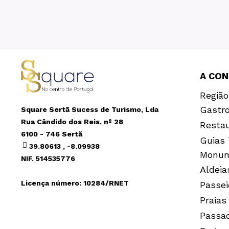
A CO
Região
Gastr
Square Sertã Sucess de Turismo, Lda
Rua Cândido dos Reis, nº 28
Resta
6100 - 746 Sertã
Guias 
39.80613 , -8.09938
Monum
NIF. 514535776
Aldeia
Licença número: 10284/RNET
Passei
Praias
Passa