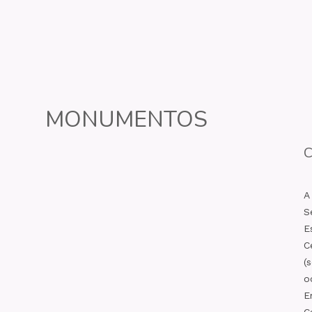
MONUMENTOS
C
A
S
E
C
(
o
E