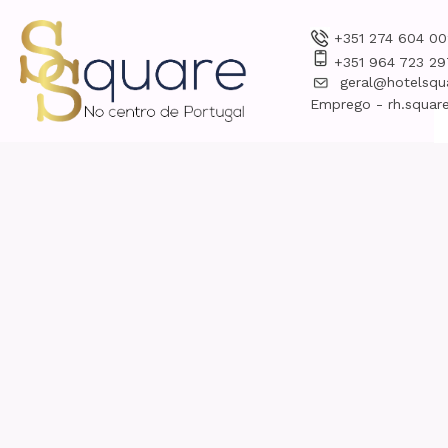
+351 274 604 00
+351 964 723 29
geral@hotelsqu
Emprego - rh.square