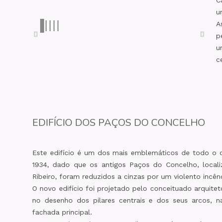
C
u
A
p
u
c
EDIFÍCIO DOS PAÇOS DO CONCELHO
Este edifício é um dos mais emblemáticos de todo o 
1934, dado que os antigos Paços do Concelho, locali
Ribeiro, foram reduzidos a cinzas por um violento incên
O novo edifício foi projetado pelo conceituado arquite
no desenho dos pilares centrais e dos seus arcos, n
fachada principal.