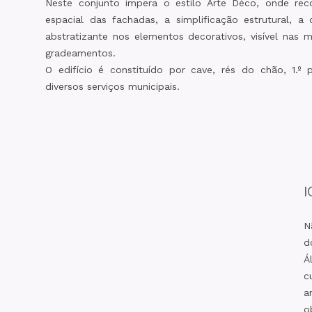
Neste conjunto impera o estilo Arte Déco, onde r
espacial das fachadas, a simplificação estrutural, a
abstratizante nos elementos decorativos, visível nas 
gradeamentos.
O edifício é constituído por cave, rés do chão, 1.º
diversos serviços municipais.
I
N
d
Á
c
a
o