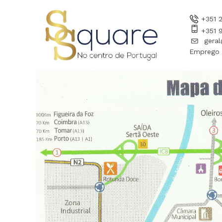
+351 
+351 
gera
Emprego -