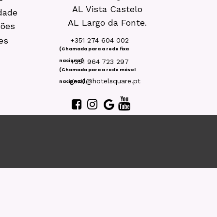
AL Vista Castelo
idade
AL Largo da Fonte.
ções
es
+351 274 604 002
(Chamada para a rede fixa
nacional)
+351 964 723 297
(Chamada para a rede móvel
geral@hotelsquare.pt
nacional )