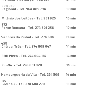
608 030
Regional - Tel. 964 489 794
10 min
Milénio dos Leitões - Tel. 961 925
10 min
872
Ponte Romana - Tel. 274 601 256
10 min
Sabores do Pinhal - Tel. 274 604
11 min
458
Chá pa' Três - Tel. 274 809 047
14 min
R&R Pizza - Tel. 274 604 187
14 min
Pic-Nic - Tel. 274 601 828
14 min
Hamburgueria da Vila - Tel. 274 509
14 min
175
Grelha 2 - Tel. 274 604 270
16 min