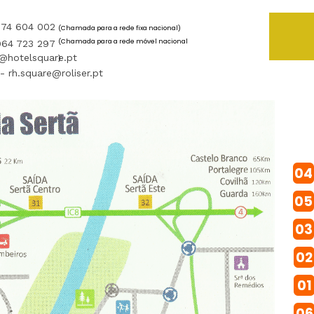
274 604 002
(Chamada para a rede fixa nacional)
(Chamada para a rede móvel nacional
964 723 297
l@hotelsquare.pt
)
 rh.square@roliser.pt
04
05
03
02
01
06