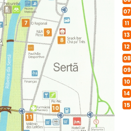
07
11
13
12
08
09
10
14
15