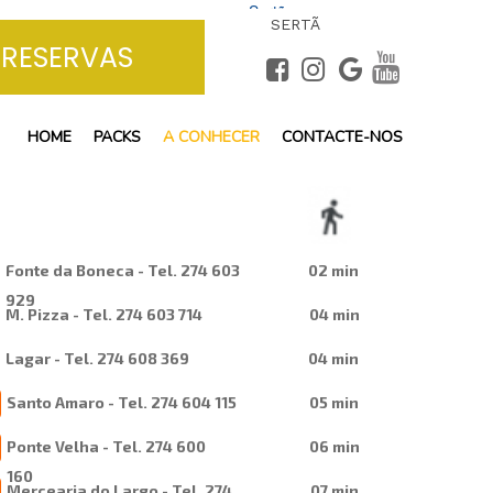
Sertã
SERTÃ
+
31°
C
RESERVAS
HOME
PACKS
A CONHECER
CONTACTE-NOS
Fonte da Boneca - Tel. 274 603
02 min
929
M. Pizza - Tel. 274 603 714
04 min
Lagar - Tel. 274 608 369
04 min
Santo Amaro - Tel. 274 604 115
05 min
Ponte Velha - Tel. 274 600
06 min
160
Mercearia do Largo - Tel. 274
07 min